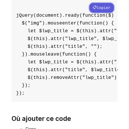
Copier
jQuery(document).ready(function($) {

  $("img").mouseenter(function() {

    let $lwp_title = $(this).attr("title
    $(this).attr("lwp_title", $lwp_title
    $(this).attr("title", "");

  }).mouseleave(function() {

    let $lwp_title = $(this).attr("lwp_t
    $(this).attr("title", $lwp_title);

    $(this).removeAttr("lwp_title");

  });

Où ajouter ce code